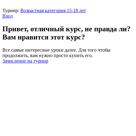
Турнир:
Возрастная категория 15-18 лет
Вход
Привет, отличный курс, не правда ли?
Вам нравится этот курс?
Все самые интересные уроки далее. Для того чтобы
продолжить, вам нужно просто купить его.
Зачисление на турнир
Войти
Пароль должен содержать не менее
8 символов, состоящих из цифр и букв, и содержать как
минимум 1 заглавную букву.
ФИО
Возраст
Номер телефона