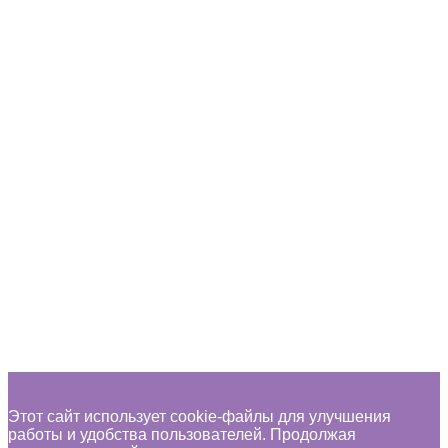
Перетащите файл сюда или нажмите кнопку.
.png, .jpg, .jpeg, .mp4, .pdf
Поддерживаемые форматы файлов
Загрузка...
Пожалуйста, прикрепите файл с квитанцией об уплате
организационного взноса
Удалить файл
Вы уверены что хотите удалить этот файл?
Отмена
Удалить
Запомнить меня
Войти
Зарегистрироваться
Восстановить пароль
Отправить ссылку для сброса
Отправлена ссылка для сброса пароля
на свой email
Закрыть
Нет аккаунта?
Зарегистрироваться
Войти
Забыли пароль?
Этот сайт использует cookie-файлы для улучшения
работы и удобства пользователей. Продолжая