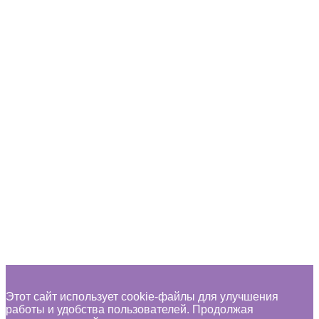
Перетащите файл сюда или нажмите кнопку.
.png, .jpg, .jpeg, .mp4, .pdf
Поддерживаемые форматы файлов
Загрузка...
Пожалуйста, прикрепите файл с квитанцией об уплате
организационного взноса
Удалить файл
Вы уверены что хотите удалить этот файл?
Отмена
Удалить
Запомнить меня
Войти
Зарегистрироваться
Восстановить пароль
Отправить ссылку для сброса
Отправлена ссылка для сброса пароля
на свой email
Закрыть
Нет аккаунта?
Зарегистрироваться
Войти
Забыли пароль?
Этот сайт использует cookie-файлы для улучшения
работы и удобства пользователей. Продолжая