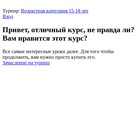
Турнир:
Возрастная категория 15-18 лет
Вход
Привет, отличный курс, не правда ли?
Вам нравится этот курс?
Все самые интересные уроки далее. Для того чтобы
продолжить, вам нужно просто купить его.
Зачисление на турнир
Войти
Пароль должен содержать не менее
8 символов, состоящих из цифр и букв, и содержать как
минимум 1 заглавную букву.
ФИО
Возраст
Номер телефона